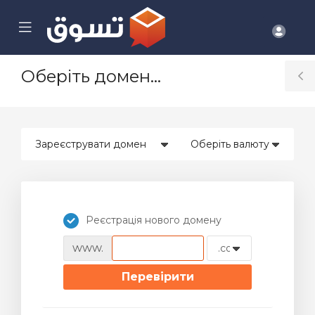
se
Mobile
Акка
ile
Menu
nu
Оберіть домен...
T
S
Реєстрація нового домену
www.
Перевірити