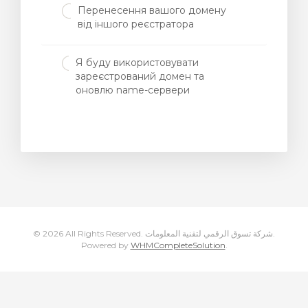
Перенесення вашого домену
від іншого реєстратора
Я буду використовувати
янути
зареєстрований домен та
оновлю name-сервери
© 2026 All Rights Reserved. شركة تسوق الرقمي لتقنية المعلومات.
Powered by
WHMCompleteSolution
.