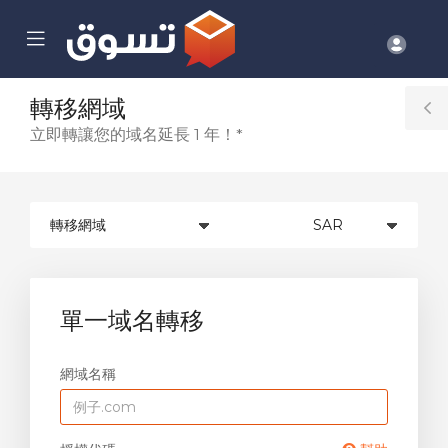
se
Mobile
帳
ile
Menu
nu
戶
轉移網域
T
立即轉讓您的域名延長 1 年！*
S
單一域名轉移
網域名稱