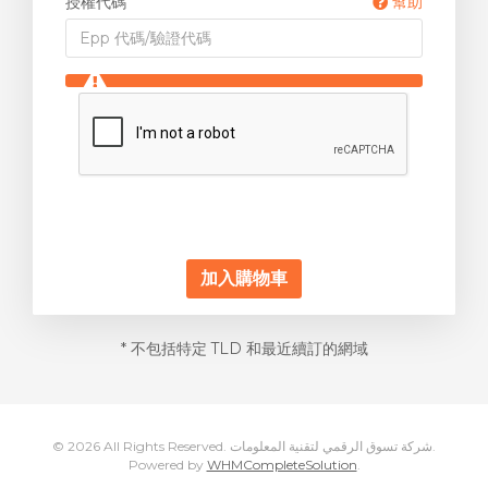
授權代碼
幫助
加入購物車
* 不包括特定 TLD 和最近續訂的網域
© 2026 All Rights Reserved. شركة تسوق الرقمي لتقنية المعلومات.
Powered by
WHMCompleteSolution
.