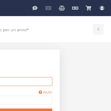
Italiano
Visualiz
Acc
Carrello
io per un anno!*
Tog
Sid
Aiuto