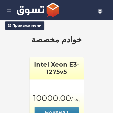
se
Mobile
Ваш
ile
Menu
nu
смет
Прикажи мени
خوادم مخصصة
Intel Xeon E3-
1275v5
10000.00
/год
НАРАЧАЈ