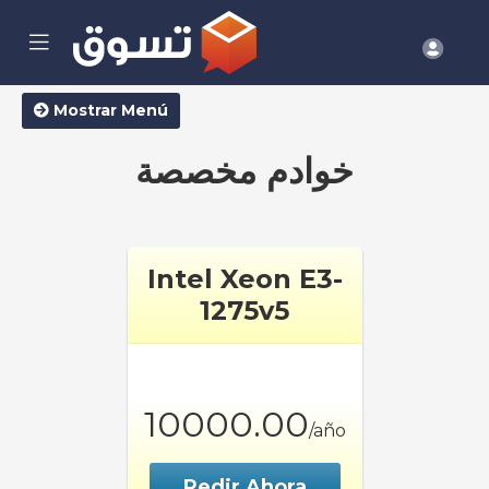
se
Mobile
Cuen
ile
Menu
nu
Mostrar Menú
خوادم مخصصة
Intel Xeon E3-
1275v5
10000.00
/año
Pedir Ahora