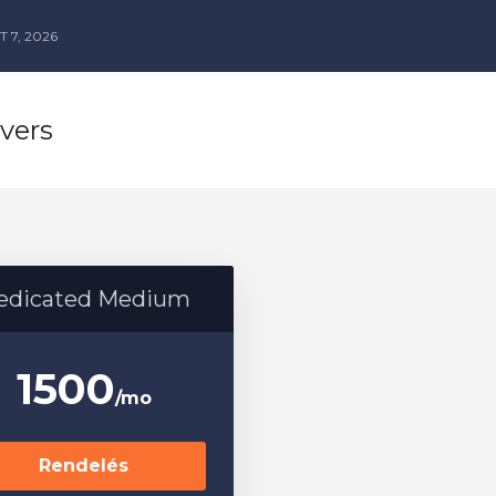
 7, 2026
vers
edicated Medium
1500
/mo
Rendelés