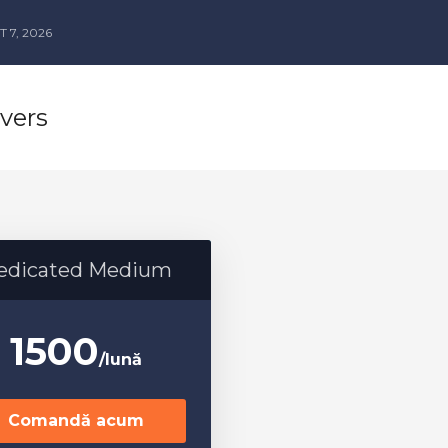
 7, 2026
vers
edicated Medium
1500
/lună
Comandă acum