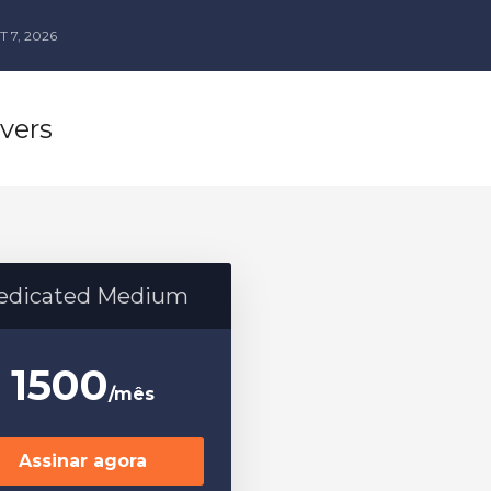
 7, 2026
vers
edicated Medium
1500
/mês
Assinar agora