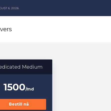
UST 6, 2026
vers
edicated Medium
1500
/md
Bestill nå